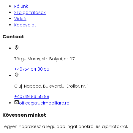
Rólunk
Szolgáltatások
Videó
Kapcsolat
Contact
Târgu Mureș, str. Bolyai, nr. 27
+40754 54 00 55
Cluj-Napoca, Bulevardul Eroilor, nr. 1
+40749 86 55 98
office@trueimobiliare.ro
Kövessen minket
Legyen naprakész a legújabb ingatlanokról és ajánlatokról.