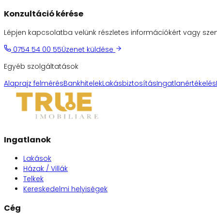
Konzultáció kérése
Lépjen kapcsolatba velünk részletes információkért vagy szemé
0754 54 00 55
Üzenet küldése
Egyéb szolgáltatások
Alaprajz felmérés
Bankhitelek
Lakásbiztosítás
Ingatlanértékelés
Ingatlanok
Lakások
Házak / Villák
Telkek
Kereskedelmi helyiségek
Cég