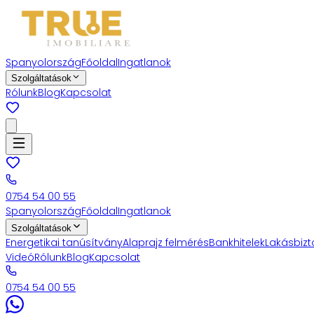
Spanyolország
Főoldal
Ingatlanok
Szolgáltatások
Rólunk
Blog
Kapcsolat
0754 54 00 55
Spanyolország
Főoldal
Ingatlanok
Szolgáltatások
Energetikai tanúsítvány
Alaprajz felmérés
Bankhitelek
Lakásbizt
Videó
Rólunk
Blog
Kapcsolat
0754 54 00 55