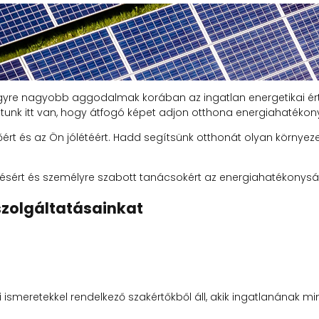
gyre nagyobb aggodalmak korában az ingatlan energetikai ért
tunk itt van, hogy átfogó képet adjon otthona energiahatékon
őért és az Ön jólétéért. Hadd segítsünk otthonát olyan környez
elésért és személyre szabott tanácsokért az energiahatékonysá
szolgáltatásainkat
ismeretekkel rendelkező szakértőkből áll, akik ingatlanának m