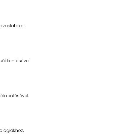
javaslatokat.
sökkentésével.
ökkentésével.
ológiákhoz.