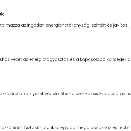
ok
artalmazza az ingatlan energiahatékonysági szintjét és javítási 
shoz vezet az energiafogyasztás és a kapcsolódó költségek c
hozzájárul a környezet védelméhez a szén-dioxid-kibocsátás cs
 hozzáférést biztosíthatunk a legjobb megoldásokhoz és techn