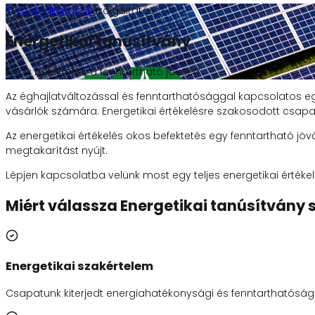
Szolgáltatások
Szolgáltatás
Energetikai tanúsítvány
Okos befektetés a fenntartható jövőért
Az éghajlatváltozással és fenntarthatósággal kapcsolatos e
vásárlók számára. Energetikai értékelésre szakosodott csapa
Az energetikai értékelés okos befektetés egy fenntartható jöv
megtakarítást nyújt.
Lépjen kapcsolatba velünk most egy teljes energetikai érték
Miért válassza Energetikai tanúsítvány 
Energetikai szakértelem
Csapatunk kiterjedt energiahatékonysági és fenntarthatósági 