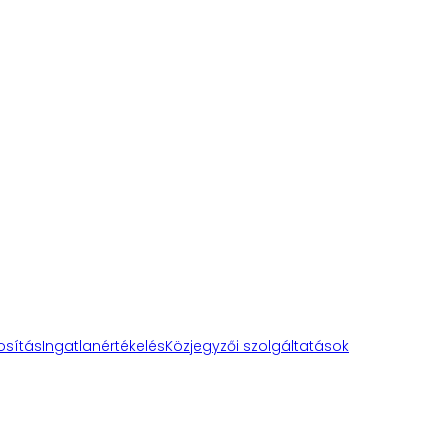
osítás
Ingatlanértékelés
Közjegyzői szolgáltatások