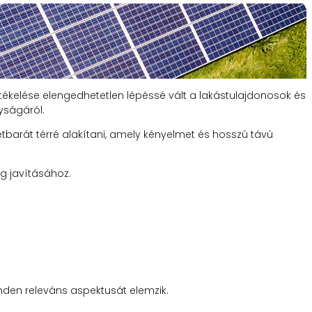
ékelése elengedhetetlen lépéssé vált a lakástulajdonosok és
yságáról.
etbarát térré alakítani, amely kényelmet és hosszú távú
g javításához.
inden releváns aspektusát elemzik.