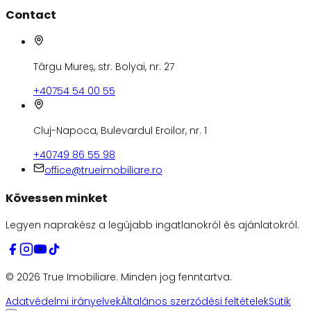
Contact
Târgu Mureș, str. Bolyai, nr. 27
+40754 54 00 55
Cluj-Napoca, Bulevardul Eroilor, nr. 1
+40749 86 55 98
office@trueimobiliare.ro
Kövessen minket
Legyen naprakész a legújabb ingatlanokról és ajánlatokról.
©
2026
True Imobiliare.
Minden jog fenntartva.
Adatvédelmi irányelvek
Általános szerződési feltételek
Sütik