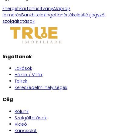
Energetikai tanúsítvány
Alaprajz
felmérés
Bankhitelek
Ingatlanértékelés
Közjegyzői
szolgáltatások
Ingatlanok
Lakások
Házak / Villák
Telkek
Kereskedelmi helyiségek
Cég
Rólunk
Szolgáltatások
Videó
Kapcsolat