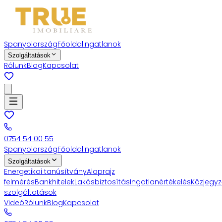
Spanyolország
Főoldal
Ingatlanok
Szolgáltatások
Rólunk
Blog
Kapcsolat
0754 54 00 55
Spanyolország
Főoldal
Ingatlanok
Szolgáltatások
Energetikai tanúsítvány
Alaprajz
felmérés
Bankhitelek
Lakásbiztosítás
Ingatlanértékelés
Közjegyz
szolgáltatások
Videó
Rólunk
Blog
Kapcsolat