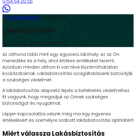
0754 54 00 55
Szolgáltatások
Szolgáltatás
Lakásbiztosítás
Védelem az otthona számára
Az otthona több mint egy egyszerű lakóhely; ez az Ön
menedéke és a hely, ahol értékes emlékeket teremt.
Azonban minden otthon ki van téve kiszámíthatatlan
kockázatoknak. Lakásbiztosítási szolgáltatásaink biztosítják
a szükséges védelmet.
A lakásbiztosítás alapvető lépés a befektetés védelméhez.
Itt vagyunk, hogy megadjuk az Önnek szükséges
biztonságot és nyugalmat.
Lépjen kapcsolatba velünk még ma egy ingyenes
értékelésért és személyre szabott lakásbiztosítási ajánlatért!
Miért válassza Lakásbiztosítás