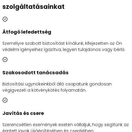
szolgáltatásainkat
Átfogó lefedettség
Személyre szabott biztosítást kínálunk, kifejezetten az Ön
védelmi igényeihez igazítva, legyen tulajdonos vagy bérlő.
Szakosodott tanácsadás
Biztosítási ügynökeinkből álló csapatunk gondosan
végigvezeti a kötvénykötés folyamatán.
Javítás és csere
Szerencsétlen események esetén vállaljuk, hogy segítünk az
érintett javak újjáépítésében és cseréjében.