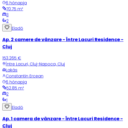
6 hónapja
70.75
m²
3
2
Eladó
Ap. 2 camere de vânzare - Între Lacuri Residence -
Cluj
153.265 €
Între Lacuri, Cluj-Napoca, Cluj
Lakás
Constantin Ercean
6 hónapja
52.85
m²
2
1
Eladó
Ap. 1 camera de vânzare - Între Lacuri Residence -
Cluj