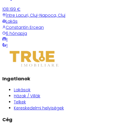
108.199 €
Între Lacuri, Cluj-Napoca, Cluj
Lakás
Constantin Ercean
6 hónapja
1
1
Ingatlanok
Lakások
Házak / Villák
Telkek
Kereskedelmi helyiségek
Cég