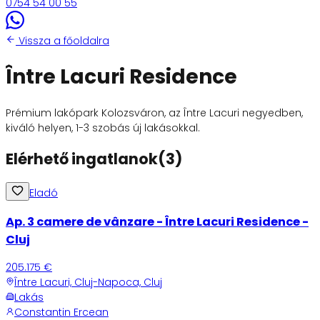
0754 54 00 55
Vissza a főoldalra
Între Lacuri Residence
Prémium lakópark Kolozsváron, az Între Lacuri negyedben,
kiváló helyen, 1-3 szobás új lakásokkal.
Elérhető ingatlanok
(
3
)
Eladó
Ap. 3 camere de vânzare - Între Lacuri Residence -
Cluj
205.175 €
Între Lacuri, Cluj-Napoca, Cluj
Lakás
Constantin Ercean