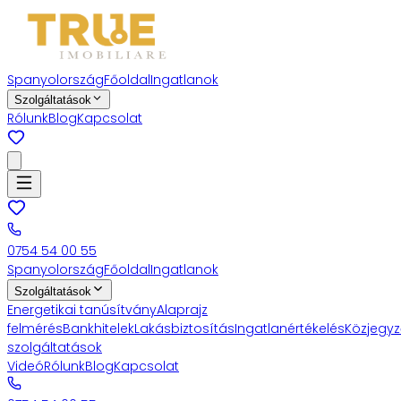
Spanyolország
Főoldal
Ingatlanok
Szolgáltatások
Rólunk
Blog
Kapcsolat
0754 54 00 55
Spanyolország
Főoldal
Ingatlanok
Szolgáltatások
Energetikai tanúsítvány
Alaprajz
felmérés
Bankhitelek
Lakásbiztosítás
Ingatlanértékelés
Közjegyz
szolgáltatások
Videó
Rólunk
Blog
Kapcsolat