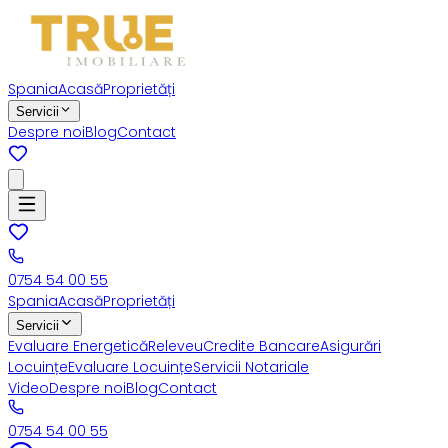
Spania
Acasă
Proprietăți
Servicii
Despre noi
Blog
Contact
0754 54 00 55
Spania
Acasă
Proprietăți
Servicii
Evaluare Energetică
Releveu
Credite Bancare
Asigurări
Locuințe
Evaluare Locuințe
Servicii Notariale
Video
Despre noi
Blog
Contact
0754 54 00 55