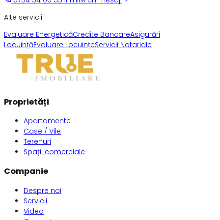
0754 54 00 55
Trimite un mesaj
Alte servicii
Evaluare Energetică
Credite Bancare
Asigurări
Locuință
Evaluare Locuințe
Servicii Notariale
Proprietăți
Apartamente
Case / Vile
Terenuri
Spații comerciale
Companie
Despre noi
Servicii
Video