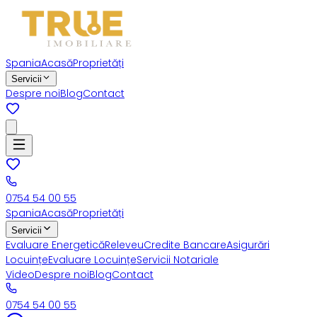
Spania
Acasă
Proprietăți
Servicii
Despre noi
Blog
Contact
0754 54 00 55
Spania
Acasă
Proprietăți
Servicii
Evaluare Energetică
Releveu
Credite Bancare
Asigurări
Locuințe
Evaluare Locuințe
Servicii Notariale
Video
Despre noi
Blog
Contact
0754 54 00 55