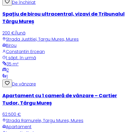
De închiriat
Spațiu de birou ultracentral, vizavi de Tribunalul
Târgu Mureș
200 €/lună
Strada Justitiei, Targu Mures, Mures
Birou
Constantin Ercean
1 săpt. în urmă
35
m²
2
1
De vânzare
Apartament cu 1 cameră de vânzare – Cartier
Tudor, Târgu Mureș
62.500 €
Strada Ramurele, Targu Mures, Mures
Apartament