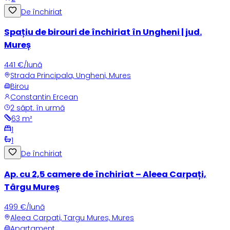
De închiriat
Spațiu de birouri de închiriat în Ungheni | jud.
Mureș
441 €/lună
Strada Principala, Ungheni, Mures
Birou
Constantin Ercean
2 săpt. în urmă
63
m²
1
1
De închiriat
Ap. cu 2,5 camere de închiriat – Aleea Carpați,
Târgu Mureș
499 €/lună
Aleea Carpati, Targu Mures, Mures
Apartament