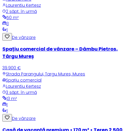
Laurentiu Kertesz
2 săpt. în urmă
50
m²
3
1
De vânzare
Spațiu comercial de vânzare – Dâmbu Pietros,
Târgu Mureș
39.900 €
Strada Parangului, Targu Mures, Mures
Spațiu comercial
Laurentiu Kertesz
3 săpt. în urmă
13
m²
1
1
De vânzare
Casă de vacanță premium • 170 m² • Teren 2.500