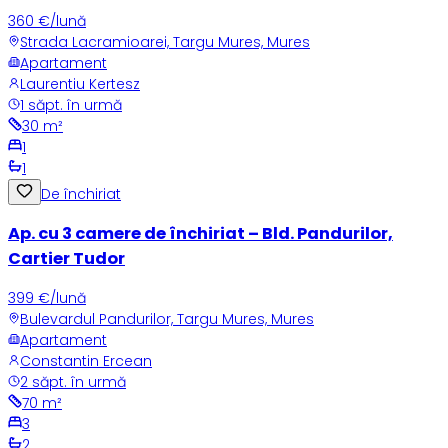
360 €/lună
Strada Lacramioarei, Targu Mures, Mures
Apartament
Laurentiu Kertesz
1 săpt. în urmă
30
m²
1
1
De închiriat
Ap. cu 3 camere de închiriat – Bld. Pandurilor,
Cartier Tudor
399 €/lună
Bulevardul Pandurilor, Targu Mures, Mures
Apartament
Constantin Ercean
2 săpt. în urmă
70
m²
3
2