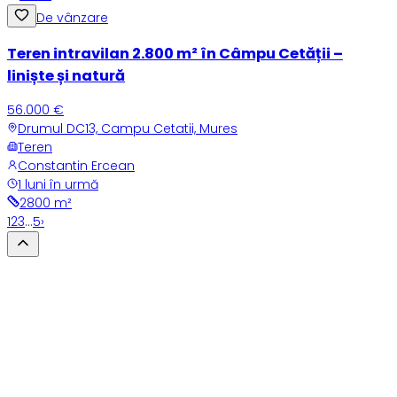
De vânzare
Teren intravilan 2.800 m² în Câmpu Cetății –
liniște și natură
56.000 €
Drumul DC13, Campu Cetatii, Mures
Teren
Constantin Ercean
1 luni în urmă
2800
m²
1
2
3
…
5
›