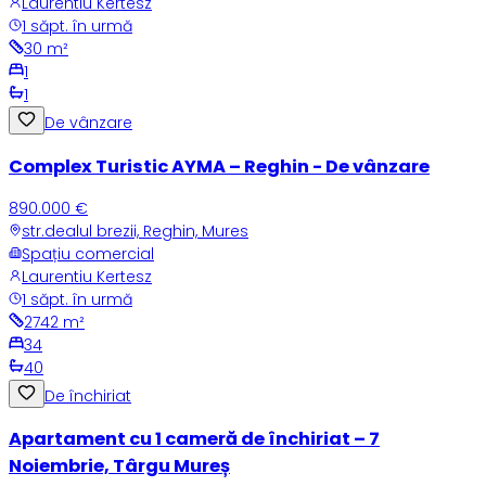
Laurentiu Kertesz
1 săpt. în urmă
30
m²
1
1
De vânzare
Complex Turistic AYMA – Reghin - De vânzare
890.000 €
str.dealul brezii, Reghin, Mures
Spațiu comercial
Laurentiu Kertesz
1 săpt. în urmă
2742
m²
34
40
De închiriat
Apartament cu 1 cameră de închiriat – 7
Noiembrie, Târgu Mureș