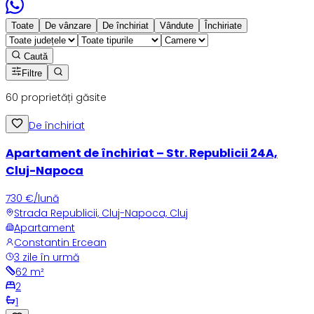
Toate
De vânzare
De închiriat
Vândute
Închiriate
Caută
Filtre
60
proprietăți găsite
De închiriat
Apartament de închiriat – Str. Republicii 24A,
Cluj-Napoca
730 €/lună
Strada Republicii, Cluj-Napoca, Cluj
Apartament
Constantin Ercean
3 zile în urmă
62
m²
2
1