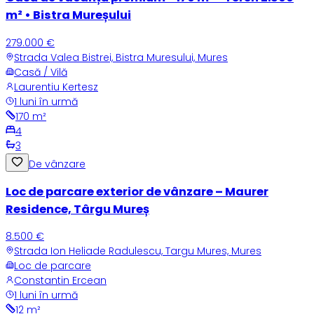
m² • Bistra Mureșului
279.000 €
Strada Valea Bistrei, Bistra Muresului, Mures
Casă / Vilă
Laurentiu Kertesz
1 luni în urmă
170
m²
4
3
De vânzare
Loc de parcare exterior de vânzare – Maurer
Residence, Târgu Mureș
8.500 €
Strada Ion Heliade Radulescu, Targu Mures, Mures
Loc de parcare
Constantin Ercean
1 luni în urmă
12
m²