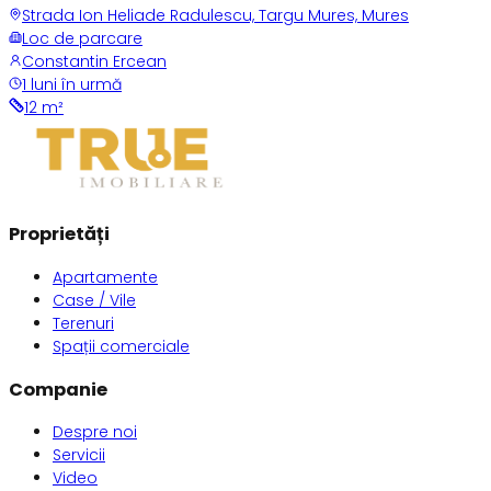
Strada Ion Heliade Radulescu, Targu Mures, Mures
Loc de parcare
Constantin Ercean
1 luni în urmă
12
m²
Proprietăți
Apartamente
Case / Vile
Terenuri
Spații comerciale
Companie
Despre noi
Servicii
Video