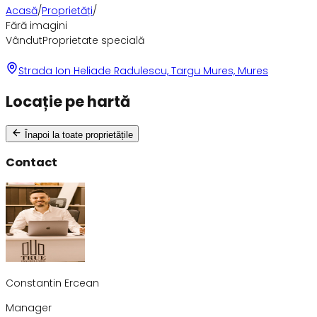
Acasă
/
Proprietăți
/
Fără imagini
Vândut
Proprietate specială
Strada Ion Heliade Radulescu, Targu Mures, Mures
Locație pe hartă
Înapoi la toate proprietățile
Contact
Constantin Ercean
Manager