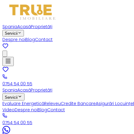
Spania
Acasă
Proprietăți
Servicii
Despre noi
Blog
Contact
0754 54 00 55
Spania
Acasă
Proprietăți
Servicii
Evaluare Energetică
Releveu
Credite Bancare
Asigurări Locuințe
Video
Despre noi
Blog
Contact
0754 54 00 55