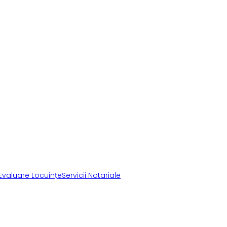
Evaluare Locuințe
Servicii Notariale