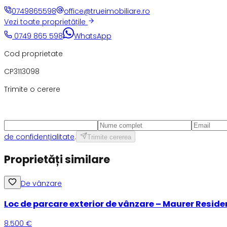
0749865598
office@trueimobiliare.ro
Vezi toate proprietățile
0749 865 598
WhatsApp
Cod proprietate
CP3113098
Trimite o cerere
de confidențialitate
.
Trimite cererea
Proprietăți similare
De vânzare
Loc de parcare exterior de vânzare – Maurer Resid
8.500 €