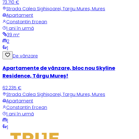
73.710 €
Strada Calea Sighișoarei, Targu Mures, Mures
Apartament
Constantin Ercean
1 ani în urmă
39
m²
2
1
De vânzare
Apartamente de vânzare, bloc nou Skyline
Residence, Târgu Mureș!
62.235 €
Strada Calea Sighișoarei, Targu Mures, Mures
Apartament
Constantin Ercean
1 ani în urmă
1
1