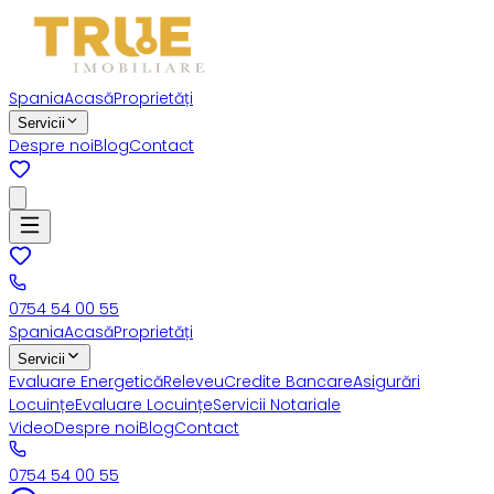
Spania
Acasă
Proprietăți
Servicii
Despre noi
Blog
Contact
0754 54 00 55
Spania
Acasă
Proprietăți
Servicii
Evaluare Energetică
Releveu
Credite Bancare
Asigurări
Locuințe
Evaluare Locuințe
Servicii Notariale
Video
Despre noi
Blog
Contact
0754 54 00 55