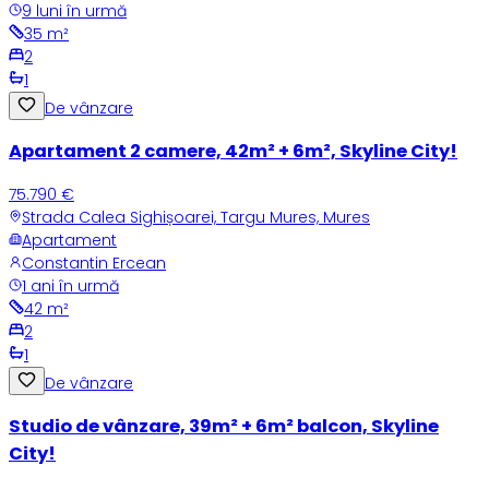
9 luni în urmă
35
m²
2
1
De vânzare
Apartament 2 camere, 42m² + 6m², Skyline City!
75.790 €
Strada Calea Sighișoarei, Targu Mures, Mures
Apartament
Constantin Ercean
1 ani în urmă
42
m²
2
1
De vânzare
Studio de vânzare, 39m² + 6m² balcon, Skyline
City!