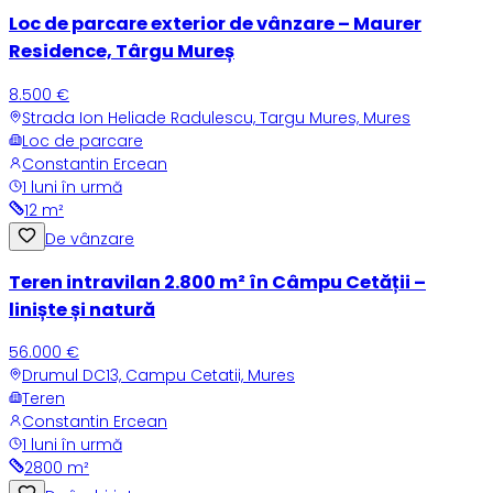
Loc de parcare exterior de vânzare – Maurer
Residence, Târgu Mureș
8.500 €
Strada Ion Heliade Radulescu, Targu Mures, Mures
Loc de parcare
Constantin Ercean
1 luni în urmă
12
m²
De vânzare
Teren intravilan 2.800 m² în Câmpu Cetății –
liniște și natură
56.000 €
Drumul DC13, Campu Cetatii, Mures
Teren
Constantin Ercean
1 luni în urmă
2800
m²