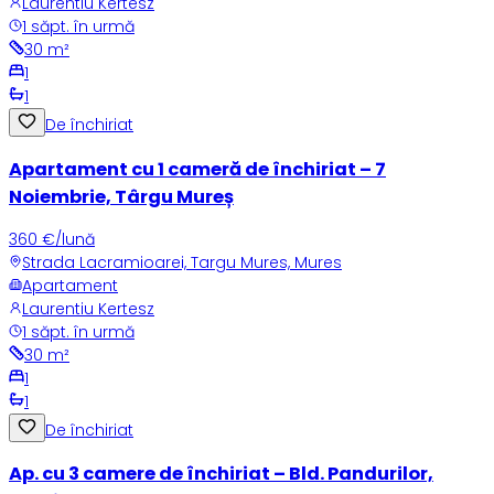
Laurentiu Kertesz
1 săpt. în urmă
30
m²
1
1
De închiriat
Apartament cu 1 cameră de închiriat – 7
Noiembrie, Târgu Mureș
360 €/lună
Strada Lacramioarei, Targu Mures, Mures
Apartament
Laurentiu Kertesz
1 săpt. în urmă
30
m²
1
1
De închiriat
Ap. cu 3 camere de închiriat – Bld. Pandurilor,