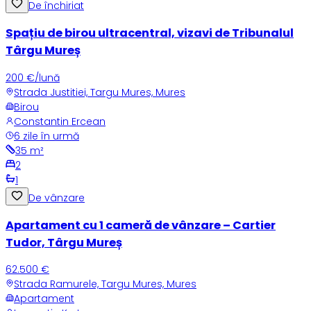
De închiriat
Spațiu de birou ultracentral, vizavi de Tribunalul
Târgu Mureș
200 €/lună
Strada Justitiei, Targu Mures, Mures
Birou
Constantin Ercean
6 zile în urmă
35
m²
2
1
De vânzare
Apartament cu 1 cameră de vânzare – Cartier
Tudor, Târgu Mureș
62.500 €
Strada Ramurele, Targu Mures, Mures
Apartament