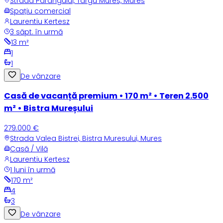
Strada Parangului, Targu Mures, Mures
Spațiu comercial
Laurentiu Kertesz
3 săpt. în urmă
13
m²
1
1
De vânzare
Casă de vacanță premium • 170 m² • Teren 2.500
m² • Bistra Mureșului
279.000 €
Strada Valea Bistrei, Bistra Muresului, Mures
Casă / Vilă
Laurentiu Kertesz
1 luni în urmă
170
m²
4
3
De vânzare