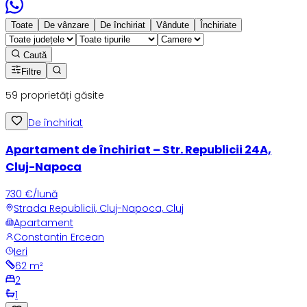
Toate
De vânzare
De închiriat
Vândute
Închiriate
Caută
Filtre
59
proprietăți găsite
De închiriat
Apartament de închiriat – Str. Republicii 24A,
Cluj-Napoca
730 €/lună
Strada Republicii, Cluj-Napoca, Cluj
Apartament
Constantin Ercean
Ieri
62
m²
2
1