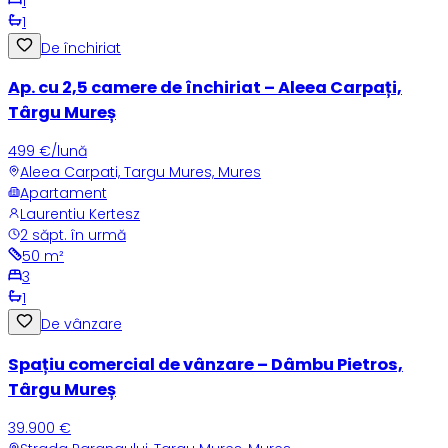
1
1
De închiriat
Ap. cu 2,5 camere de închiriat – Aleea Carpați,
Târgu Mureș
499 €/lună
Aleea Carpati, Targu Mures, Mures
Apartament
Laurentiu Kertesz
2 săpt. în urmă
50
m²
3
1
De vânzare
Spațiu comercial de vânzare – Dâmbu Pietros,
Târgu Mureș
39.900 €