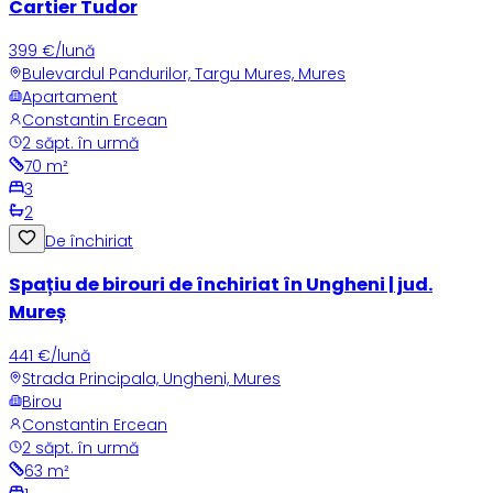
Cartier Tudor
399 €/lună
Bulevardul Pandurilor, Targu Mures, Mures
Apartament
Constantin Ercean
2 săpt. în urmă
70
m²
3
2
De închiriat
Spațiu de birouri de închiriat în Ungheni | jud.
Mureș
441 €/lună
Strada Principala, Ungheni, Mures
Birou
Constantin Ercean
2 săpt. în urmă
63
m²