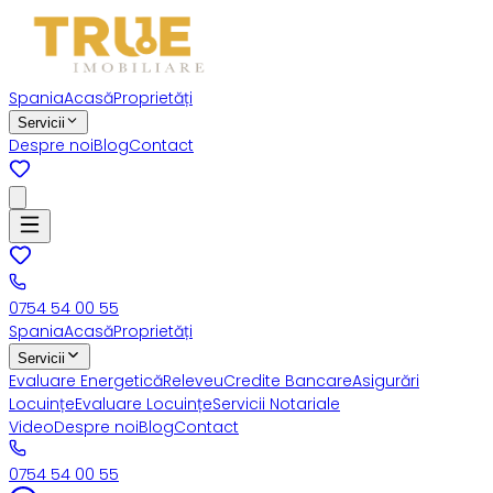
Spania
Acasă
Proprietăți
Servicii
Despre noi
Blog
Contact
0754 54 00 55
Spania
Acasă
Proprietăți
Servicii
Evaluare Energetică
Releveu
Credite Bancare
Asigurări
Locuințe
Evaluare Locuințe
Servicii Notariale
Video
Despre noi
Blog
Contact
0754 54 00 55