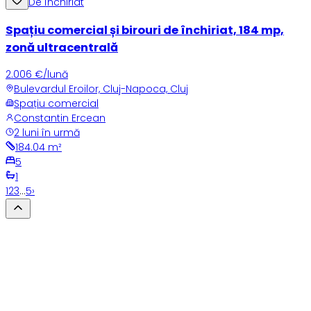
De închiriat
Spațiu comercial și birouri de închiriat, 184 mp,
zonă ultracentrală
2.006 €/lună
Bulevardul Eroilor, Cluj-Napoca, Cluj
Spațiu comercial
Constantin Ercean
2 luni în urmă
184.04
m²
5
1
1
2
3
…
5
›