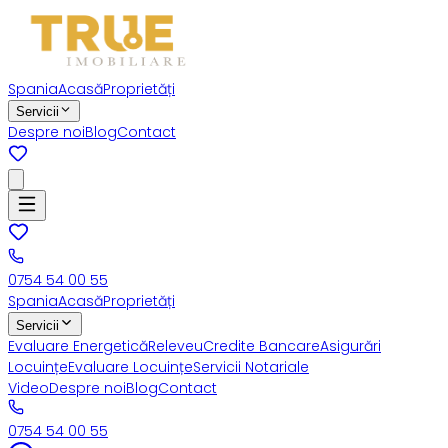
Spania
Acasă
Proprietăți
Servicii
Despre noi
Blog
Contact
0754 54 00 55
Spania
Acasă
Proprietăți
Servicii
Evaluare Energetică
Releveu
Credite Bancare
Asigurări
Locuințe
Evaluare Locuințe
Servicii Notariale
Video
Despre noi
Blog
Contact
0754 54 00 55