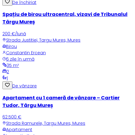
De închiriat
Spațiu de birou ultracentral, vizavi de Tribunalul
Târgu Mureș
200 €/lună
Strada Justitiei, Targu Mures, Mures
Birou
Constantin Ercean
6 zile în urmă
35
m²
2
1
De vânzare
Apartament cu 1 cameră de vânzare – Cartier
Tudor, Târgu Mureș
62.500 €
Strada Ramurele, Targu Mures, Mures
Apartament