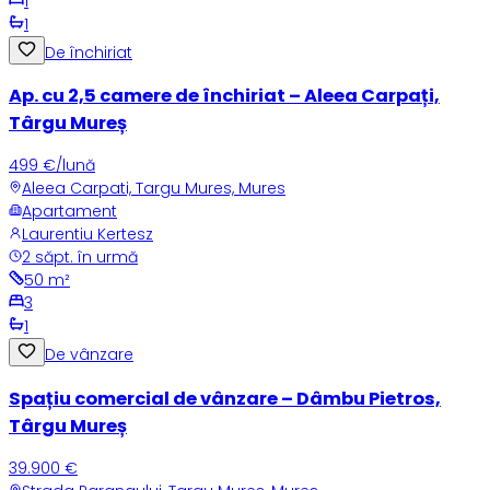
1
1
De închiriat
Ap. cu 2,5 camere de închiriat – Aleea Carpați,
Târgu Mureș
499 €/lună
Aleea Carpati, Targu Mures, Mures
Apartament
Laurentiu Kertesz
2 săpt. în urmă
50
m²
3
1
De vânzare
Spațiu comercial de vânzare – Dâmbu Pietros,
Târgu Mureș
39.900 €