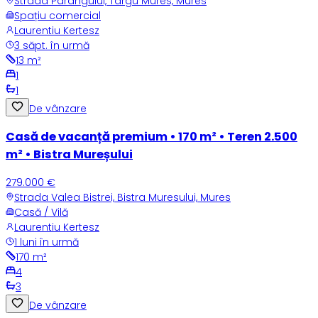
Strada Parangului, Targu Mures, Mures
Spațiu comercial
Laurentiu Kertesz
3 săpt. în urmă
13
m²
1
1
De vânzare
Casă de vacanță premium • 170 m² • Teren 2.500
m² • Bistra Mureșului
279.000 €
Strada Valea Bistrei, Bistra Muresului, Mures
Casă / Vilă
Laurentiu Kertesz
1 luni în urmă
170
m²
4
3
De vânzare