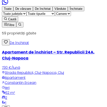
Toate
De vânzare
De închiriat
Vândute
Închiriate
Caută
Filtre
59
proprietăți găsite
De închiriat
Apartament de închiriat – Str. Republicii 24A,
Cluj-Napoca
730 €/lună
Strada Republicii, Cluj-Napoca, Cluj
Apartament
Constantin Ercean
Ieri
62
m²
2
1