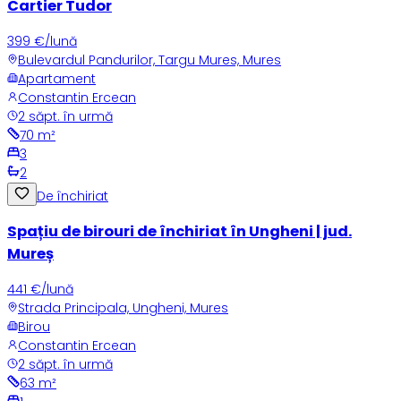
Cartier Tudor
399 €/lună
Bulevardul Pandurilor, Targu Mures, Mures
Apartament
Constantin Ercean
2 săpt. în urmă
70
m²
3
2
De închiriat
Spațiu de birouri de închiriat în Ungheni | jud.
Mureș
441 €/lună
Strada Principala, Ungheni, Mures
Birou
Constantin Ercean
2 săpt. în urmă
63
m²