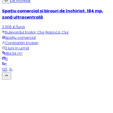
De închiriat
Spațiu comercial și birouri de închiriat, 184 mp,
zonă ultracentrală
2.006 €/lună
Bulevardul Eroilor, Cluj-Napoca, Cluj
Spațiu comercial
Constantin Ercean
2 luni în urmă
184.04
m²
5
1
1
2
3
…
5
›