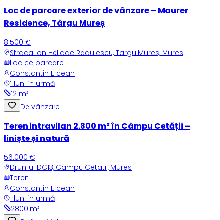
Loc de parcare exterior de vânzare – Maurer
Residence, Târgu Mureș
8.500 €
Strada Ion Heliade Radulescu, Targu Mures, Mures
Loc de parcare
Constantin Ercean
1 luni în urmă
12
m²
De vânzare
Teren intravilan 2.800 m² în Câmpu Cetății –
liniște și natură
56.000 €
Drumul DC13, Campu Cetatii, Mures
Teren
Constantin Ercean
1 luni în urmă
2800
m²