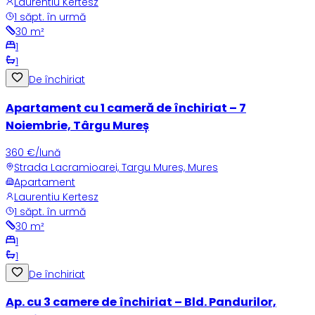
Laurentiu Kertesz
1 săpt. în urmă
30
m²
1
1
De închiriat
Apartament cu 1 cameră de închiriat – 7
Noiembrie, Târgu Mureș
360 €/lună
Strada Lacramioarei, Targu Mures, Mures
Apartament
Laurentiu Kertesz
1 săpt. în urmă
30
m²
1
1
De închiriat
Ap. cu 3 camere de închiriat – Bld. Pandurilor,