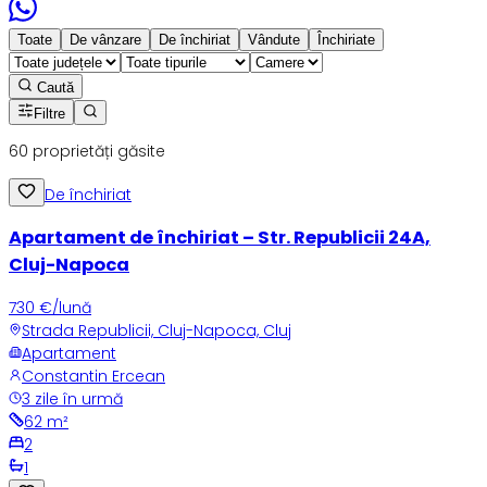
Toate
De vânzare
De închiriat
Vândute
Închiriate
Caută
Filtre
60
proprietăți găsite
De închiriat
Apartament de închiriat – Str. Republicii 24A,
Cluj-Napoca
730 €/lună
Strada Republicii, Cluj-Napoca, Cluj
Apartament
Constantin Ercean
3 zile în urmă
62
m²
2
1