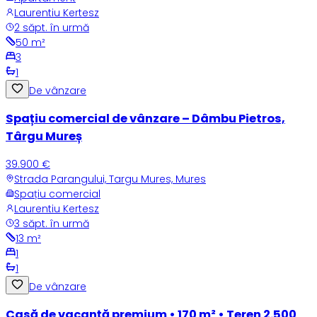
Laurentiu Kertesz
2 săpt. în urmă
50
m²
3
1
De vânzare
Spațiu comercial de vânzare – Dâmbu Pietros,
Târgu Mureș
39.900 €
Strada Parangului, Targu Mures, Mures
Spațiu comercial
Laurentiu Kertesz
3 săpt. în urmă
13
m²
1
1
De vânzare
Casă de vacanță premium • 170 m² • Teren 2.500