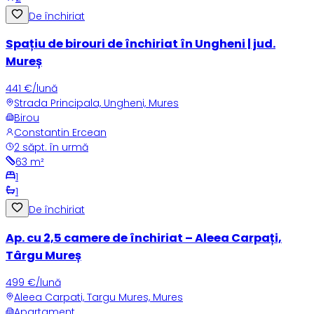
De închiriat
Spațiu de birouri de închiriat în Ungheni | jud.
Mureș
441 €/lună
Strada Principala, Ungheni, Mures
Birou
Constantin Ercean
2 săpt. în urmă
63
m²
1
1
De închiriat
Ap. cu 2,5 camere de închiriat – Aleea Carpați,
Târgu Mureș
499 €/lună
Aleea Carpati, Targu Mures, Mures
Apartament