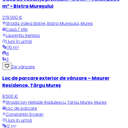
m² • Bistra Mureșului
279.000 €
Strada Valea Bistrei, Bistra Muresului, Mures
Casă / Vilă
Laurentiu Kertesz
1 luni în urmă
170
m²
4
3
De vânzare
Loc de parcare exterior de vânzare – Maurer
Residence, Târgu Mureș
8.500 €
Strada Ion Heliade Radulescu, Targu Mures, Mures
Loc de parcare
Constantin Ercean
1 luni în urmă
12
m²