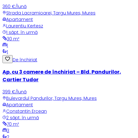
360 €/lună
Strada Lacramioarei, Targu Mures, Mures
Apartament
Laurentiu Kertesz
1 săpt. în urmă
30
m²
1
1
De închiriat
Ap. cu 3 camere de închiriat – Bld. Pandurilor,
Cartier Tudor
399 €/lună
Bulevardul Pandurilor, Targu Mures, Mures
Apartament
Constantin Ercean
2 săpt. în urmă
70
m²
3
2