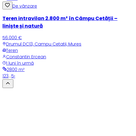
De vânzare
Teren intravilan 2.800 m² în Câmpu Cetății –
liniște și natură
56.000 €
Drumul DC13, Campu Cetatii, Mures
Teren
Constantin Ercean
1 luni în urmă
2800
m²
1
2
3
…
5
›