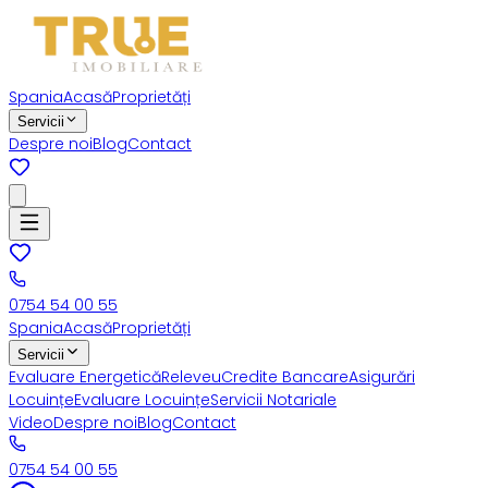
Spania
Acasă
Proprietăți
Servicii
Despre noi
Blog
Contact
0754 54 00 55
Spania
Acasă
Proprietăți
Servicii
Evaluare Energetică
Releveu
Credite Bancare
Asigurări
Locuințe
Evaluare Locuințe
Servicii Notariale
Video
Despre noi
Blog
Contact
0754 54 00 55