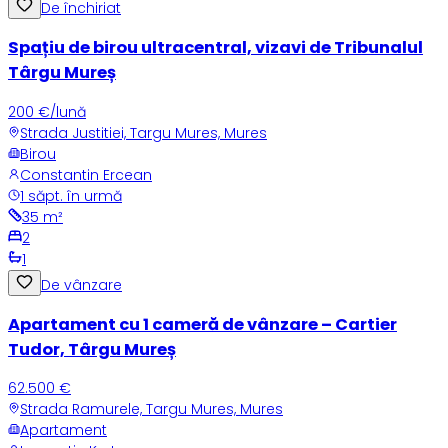
De închiriat
Spațiu de birou ultracentral, vizavi de Tribunalul
Târgu Mureș
200 €/lună
Strada Justitiei, Targu Mures, Mures
Birou
Constantin Ercean
1 săpt. în urmă
35
m²
2
1
De vânzare
Apartament cu 1 cameră de vânzare – Cartier
Tudor, Târgu Mureș
62.500 €
Strada Ramurele, Targu Mures, Mures
Apartament