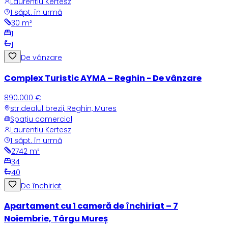
Laurentiu Kertesz
1 săpt. în urmă
30
m²
1
1
De vânzare
Complex Turistic AYMA – Reghin - De vânzare
890.000 €
str.dealul brezii, Reghin, Mures
Spațiu comercial
Laurentiu Kertesz
1 săpt. în urmă
2742
m²
34
40
De închiriat
Apartament cu 1 cameră de închiriat – 7
Noiembrie, Târgu Mureș